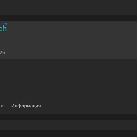
ch
025
нт
Информация