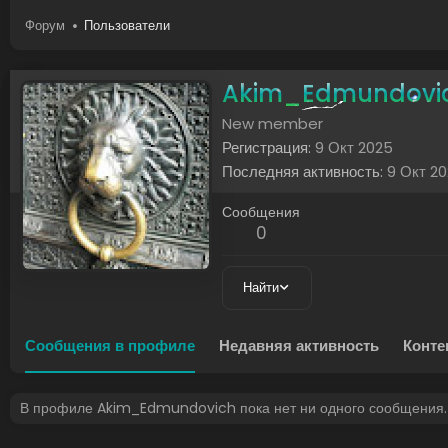
Форум
Пользователи
Akim_Edmundovi
New member
Регистрация
9 Окт 2025
Последняя активность
9 Окт 2
Сообщения
0
Найти
Сообщения в профиле
Недавняя активность
Конте
В профиле Akim_Edmundovich пока нет ни одного сообщения.