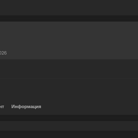
026
нт
Информация