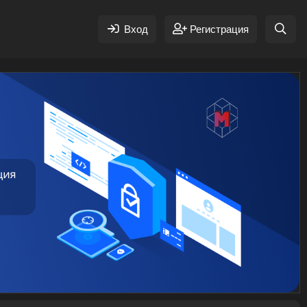
Вход
Регистрация