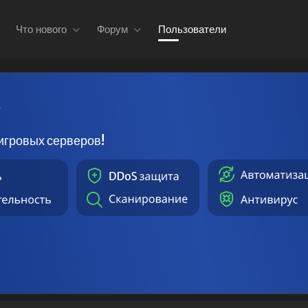
Что нового
Форум
Пользователи
в
игровых серверов!