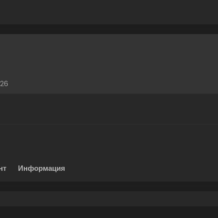
026
нт
Информация