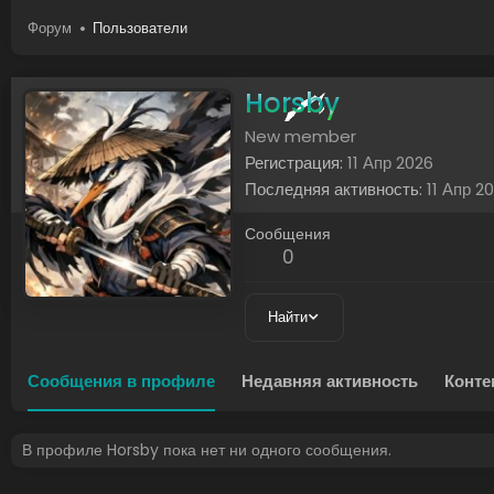
Форум
Пользователи
Horsby
New member
Регистрация
11 Апр 2026
Последняя активность
11 Апр 2
Сообщения
0
Найти
Сообщения в профиле
Недавняя активность
Конте
В профиле Horsby пока нет ни одного сообщения.