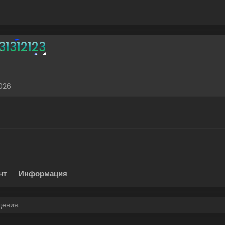
31312123
026
нт
Информация
щения.