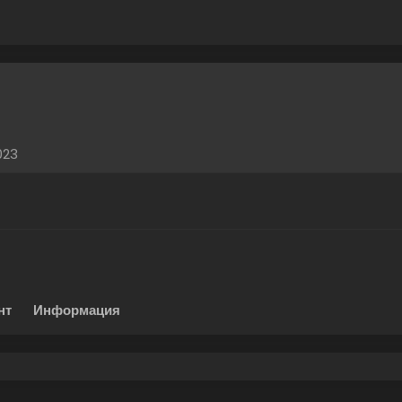
023
нт
Информация