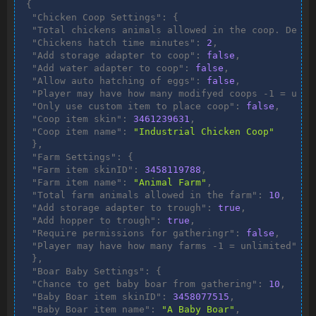
{
"Chicken Coop Settings"
:
{
"Total chickens animals allowed in the coop. Defau
"Chickens hatch time minutes"
:
2
,
"Add storage adapter to coop"
:
false
,
"Add water adapter to coop"
:
false
,
"Allow auto hatching of eggs"
:
false
,
"Player may have how many modifyed coops -1 = unli
"Only use custom item to place coop"
:
false
,
"Coop item skin"
:
3461239631
,
"Coop item name"
:
"Industrial Chicken Coop"
}
,
"Farm Settings"
:
{
"Farm item skinID"
:
3458119788
,
"Farm item name"
:
"Animal Farm"
,
"Total farm animals allowed in the farm"
:
10
,
"Add storage adapter to trough"
:
true
,
"Add hopper to trough"
:
true
,
"Require permissions for gatheringr"
:
false
,
"Player may have how many farms -1 = unlimited"
:
-
}
,
"Boar Baby Settings"
:
{
"Chance to get baby boar from gathering"
:
10
,
"Baby Boar item skinID"
:
3458077515
,
"Baby Boar item name"
:
"A Baby Boar"
,