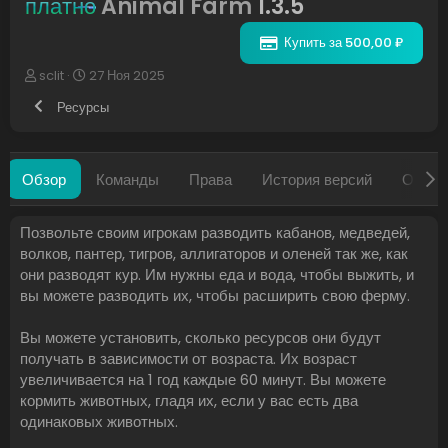
платно
Animal Farm
1.3.5
Купить за 500,00 ₽
А
Д
sclit
27 Ноя 2025
в
а
Ресурсы
т
т
о
а
р
с
о
Обзор
Команды
Права
История версий
Обсуж
з
д
а
Позвольте своим игрокам разводить кабанов, медведей,
н
волков, пантер, тигров, аллигаторов и оленей так же, как
и
я
они разводят кур. Им нужны еда и вода, чтобы выжить, и
вы можете разводить их, чтобы расширить свою ферму.
Вы можете установить, сколько ресурсов они будут
получать в зависимости от возраста. Их возраст
увеличивается на 1 год каждые 60 минут. Вы можете
кормить животных, гладя их, если у вас есть два
одинаковых животных.