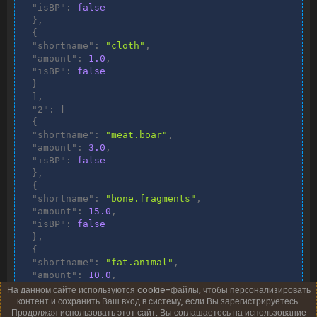
"isBP"
:
false
}
,
{
"shortname"
:
"cloth"
,
"amount"
:
1.0
,
"isBP"
:
false
}
]
,
"2"
:
[
{
"shortname"
:
"meat.boar"
,
"amount"
:
3.0
,
"isBP"
:
false
}
,
{
"shortname"
:
"bone.fragments"
,
"amount"
:
15.0
,
"isBP"
:
false
}
,
{
"shortname"
:
"fat.animal"
,
"amount"
:
10.0
,
"isBP"
:
false
На данном сайте используются cookie-файлы, чтобы персонализировать
контент и сохранить Ваш вход в систему, если Вы зарегистрируетесь.
}
,
Продолжая использовать этот сайт, Вы соглашаетесь на использование
{