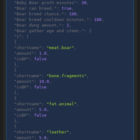
"Baby Boar groth minutes"
:
30
,
"Boar can breed."
:
true
,
"Boar breed chance."
:
100
,
"Boar breed cooldown minutes."
:
180
,
"Boar dung amount."
:
2
,
"Boar gather age and items."
:
{
"1"
:
[
{
"shortname"
:
"meat.boar"
,
"amount"
:
1.0
,
"isBP"
:
false
}
,
{
"shortname"
:
"bone.fragments"
,
"amount"
:
10.0
,
"isBP"
:
false
}
,
{
"shortname"
:
"fat.animal"
,
"amount"
:
5.0
,
"isBP"
:
false
}
,
{
"shortname"
:
"leather"
,
"amount"
:
5.0
,