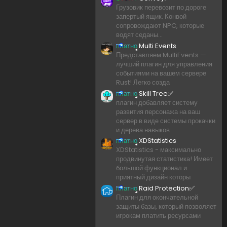
Грузовик перевозит по дороге
запертый ящик. Конвой
сопровождают NPC, которые
водят седаны...
платно
Multi Events
Представляем MultiEvents —
лучший плагин для управления
событиями на вашем сервере
Rust! Легко созда
платно
Skill Tree✅
плагин добавляет систему
развития персонажа на ваш
сервер в виде системы прокачки
и дерева навыков
платно
XDStatistics
XDStatistics - максимально
продвинутая статистика! Имеет
большой функционал и
приятный дизайн которы
платно
Raid Protection✅
Плагин для окончательной
защиты базы, который позволяет
игрокам платить ресурсами