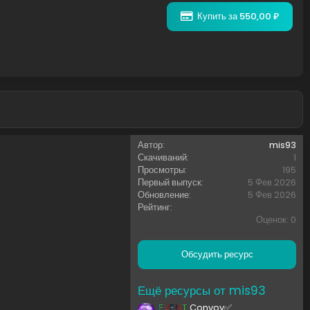
Купить за 550,00 ₽
Автор
mis93
Скачиваний
1
Просмотры
195
Первый выпуск
5 Фев 2026
Обновление
5 Фев 2026
0
Рейтинг
,
Оценок: 0
0
0
з
Обсудить ресурс
в
ё
з
Ещё ресурсы от mis93
д
EVENT
Convoy✅