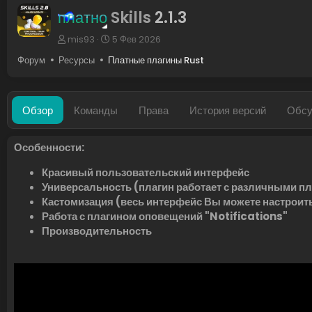
платно
Skills
2.1.3
А
Д
mis93
5 Фев 2026
в
а
Форум
Ресурсы
Платные плагины Rust
т
т
о
а
р
с
о
Обзор
Команды
Права
История версий
Обсу
з
д
а
Особенности:
н
и
Красивый пользовательский интерфейс
я
Универсальность (плагин работает с различными п
Кастомизация (весь интерфейс Вы можете настроит
Работа с плагином оповещений "Notifications"
Производительность