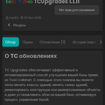
бесплатно
TCUpgrades
1.1.11
Нет прав для скачивания
А
Д
mis93
19 Ноя 2025
в
а
Ресурсы
т
т
о
а
р
с
о
Обзор
Права
Обновления (1)
История версий
з
д
а
О TC обновлениях​
н
и
я
TC Upgrades обеспечивает эффективный и
оптимизированный способ улучшения вашей базы прямо
из Tool Cabinet. С помощью этого плагина вы можете
легко менять классы зданий, менять скины зданий,
ремонтировать конструкции или развертываемые объекты
и даже устанавливать обои на вашей базе, оптимизируя
процесс управления базой.