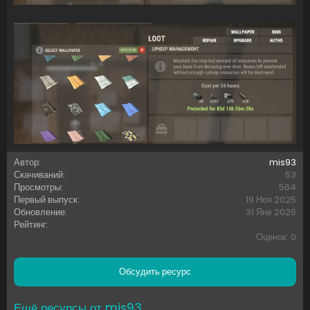
Автор
mis93
Скачиваний
53
Просмотры
564
Первый выпуск
19 Ноя 2025
Обновление
31 Янв 2026
0
Рейтинг
,
Оценок: 0
0
0
з
Обсудить ресурс
в
ё
з
Ещё ресурсы от mis93
д