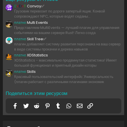
EVENT
Convoy✅
Грузовик перевозит по дороге запертый ящик. Конвой
сопровождают NPC, которые водят седаны...
платно
Multi Events
Представляем MultiEvents — лучший плагин для управления
событиями на вашем сервере Rust! Легко созда
платно
Skill Tree✅
плагин добавляет систему развития персонажа на ваш сервер
в виде системы прокачки и дерева навыков
платно
XDStatistics
XDStatistics - максимально продвинутая статистика! Имеет
большой функционал и приятный дизайн которы
платно
Skills
Красивый пользовательский интерфейс Универсальность
(плагин работает с различными плагинами экономик
Поделиться этим ресурсом
Facebook
Twitter
Reddit
Pinterest
Tumblr
WhatsApp
Электронная почта
Ссылка