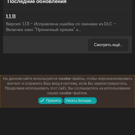
Последние обновления
1.1.11
Версия: 1.1.11 - Исправлена ошибка со скинами из DLC -
Включен скин "Пряничный пряник" к...
Смотреть ещё…
На данном сайте используются cookie-файлы, чтобы персонализировать
контент и сохранить Ваш вход в систему, если Вы зарегистрируетесь.
Продолжая использовать этот сайт, Вы соглашаетесь на использование
наших cookie-файлов.
Русский (RU)
Обратная связь
Условия и правила
Принять
Узнать больше.…
Политика конфиденциальности
Помощь
Главная
R
S
S