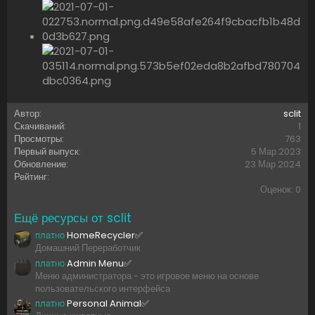
Автор
sclit
Скачиваний
1
Просмотры
763
Первый выпуск
5 Мар 2023
Обновление
23 Мар 2024
0
Рейтинг
,
Оценок: 0
0
0
Ещё ресурсы от sclit
з
в
платно
HomeRecycler✅
ё
Домашний Переработчик
з
д
платно
Admin Menu✅
Меню администратора - это игровое меню на основе
пользовательского интерфейса
платно
Personal Animal✅