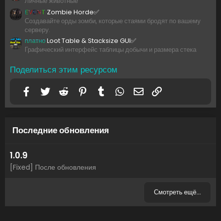
Личные животные
EVENT
Zombie Horde✅
Создавайте орды зомби, которые стаями бродят по вашему
серверу.
платно
Loot Table & Stacksize GUI✅
Графический интерфейс таблицы добычи и размера стека
Поделиться этим ресурсом
Facebook
Twitter
Reddit
Pinterest
Tumblr
WhatsApp
Электронная почта
Ссылка
Последние обновления
1.0.9
[Fixed] После обновления
Смотреть ещё…