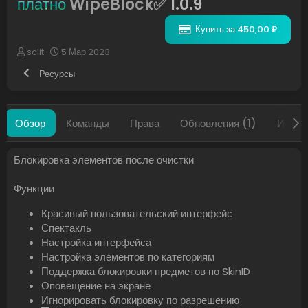
платно
WipeBlock✅
1.0.9
Купить за 450,00 ₽
А
Д
sclit
5 Мар 2023
в
а
Ресурсы
т
т
о
а
р
с
о
Обзор
Команды
Права
Обновления (1)
Истор
з
д
а
Блокировка элементов после очистки
н
и
я
Функции
Красивый пользовательский интерфейс
Спектакль
Настройка интерфейса
Настройка элементов по категориям
Поддержка блокировки предметов по SkinID
Оповещение на экране
Игнорировать блокировку по разрешению