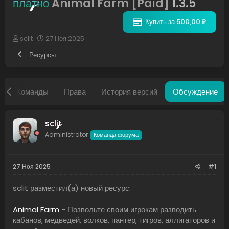
платно
Animal Farm [Paid]
1.3.5
Купить за 500,00 ₽
А
Д
sclit
27 Ноя 2025
в
а
Ресурсы
т
т
о
а
р
н
т
а
р
Команды
Права
История версий
Обсуждение
е
ч
м
а
ы
л
а
sclit
Administrator
Команда форума
27 Ноя 2025
#1
sclit разместил(а) новый ресурс:
Animal Farm
- Позвольте своим игрокам разводить
кабанов, медведей, волков, пантер, тигров, аллигаторов и