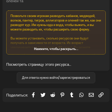
оленей та
Позвольте своим игрокам разводить кабанов, медведей,
волков, пантер, тигров, аллигаторов и оленей так же, как они
разводят кур. Им нужны еда и вода, чтобы выжить, и вы
можете разводить их, чтобы расширить свою ферму.
Вы можете установить, сколько ресурсов они будут
получать в зависимости от возраста. Их возраст
увеличивается на 1 год каждые 60 минут. Вы можете
Нажмите, чтобы раскрыть...
кормить животных, гладя их, если у вас есть два
одинаковых животных.
Посмотреть страницу этого ресурса...
Убив собственное животное на ферме, вы не получите
детский...
Для ответа нужно войти/зарегистрироваться
Facebook
Twitter
Reddit
Pinterest
Tumblr
WhatsApp
Электронн
Ссы
Поделиться: