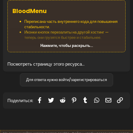
BloodMenu
Переписана часть внутреннего кода для повышения
стабильности.
Иконки кнопок перезалиты на другой хостинг —
теперь они грузятся быстрее и стабильнее.
Нажмите, чтобы раскрыть...
BloodQuests
Посмотреть страницу этого ресурса...
Исправлена проблема с отображением и
переключением страниц.
Добавлен ограничитель предметов у наёмников.
Для ответа нужно войти/зарегистрироваться
Реализовано обновление опыта при обмене предмета
на exp в инвентаре.
Добавлено время восстановления (кулдаун) после...
Facebook
Twitter
Reddit
Pinterest
Tumblr
WhatsApp
Электронн
Ссы
Поделиться: