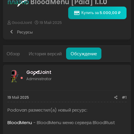
платно
BloodMenu [Paid]
1.1.0
Купить за 5.000,00 ₽
А
Д
GoodJoint
19 Май 2025
в
а
Ресурсы
т
т
о
а
р
н
т
а
Обзор
История версий
Обсуждение
е
ч
м
а
ы
л
а
GoodJoint
Administrator
19 Май 2025
#1
Podovan разместил(а) новый ресурс:
BloodMenu
- BloodMenu меню сервера BloodRust