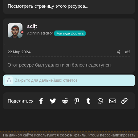
Посмотреть страницу этого ресурса...
sclit
Administrator
Команда форума
22 Мар 2024
#2
Этот ресурс был удален и он более недоступен.
Закрыто для дальнейших ответов.
Facebook
Twitter
Reddit
Pinterest
Tumblr
WhatsApp
Электронн
Ссы
Поделиться:
На данном сайте используются cookie-файлы, чтобы персонализировать