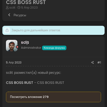
CSS BOSS RUST
А
Д
sclit
5 Апр 2023
в
а
Ресурсы
т
т
о
а
р
н
т
а
Закрыто для дальнейших ответов.
е
ч
м
а
ы
л
sclit
а
Administrator
Команда форума
5 Апр 2023
#1
sclit разместил(а) новый ресурс:
CSS BOSS RUST
- CSS BOSS RUST
Посмотреть вложение 279