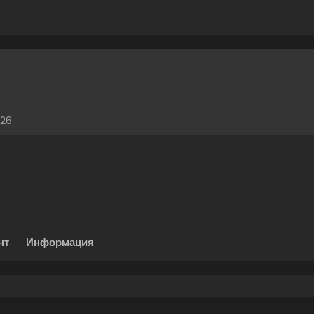
026
нт
Информация