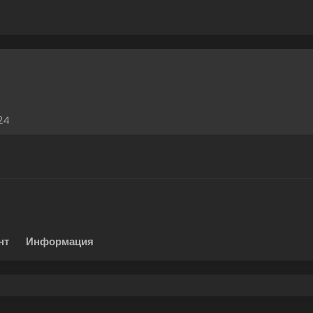
24
нт
Информация