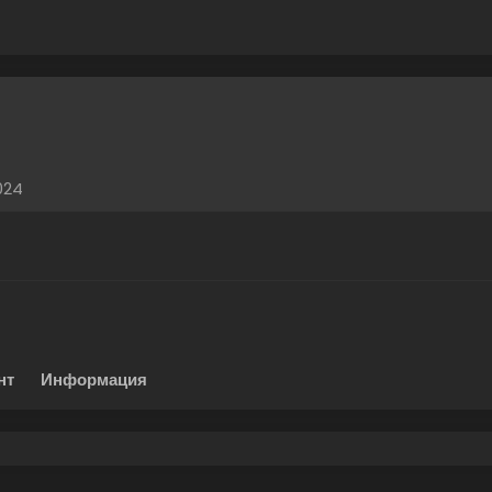
024
нт
Информация