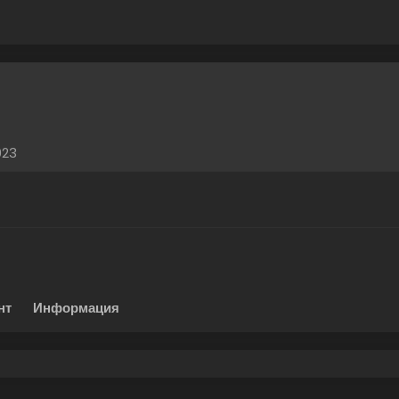
023
нт
Информация