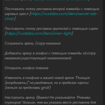
Поставить точку респавна второй команды с помощью
игровых кресл [
https://rustlabs.com/item/secret-lab-
chair
]
Поставить точку респавна зрителей с помощью сирен
[
https://rustlabs.com/item/siren-light
]
Сохранить арену /copy название
Добавить арену в конфиг с помощью команды at.copy
названиесуществующей названиеновой
Открыть конфиг плагина
Изменить в конфиге в вашей новой арене "Позиция
[координаты]" на рандомные, но в пределах карты
(нельзя за пределами grid!)
Настроить арену (Важно! Не указывайте "Режимы
турниров" больше, чем вы указали мест респавнов для