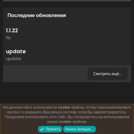
Последние обновления
1.1.22
fix
update
update
Смотреть ещё…
На данном сайте используются cookie-файлы, чтобы персонализировать
контент и сохранить Ваш вход в систему, если Вы зарегистрируетесь.
Продолжая использовать этот сайт, Вы соглашаетесь на использование
наших cookie-файлов.
Русский (RU)
Обратная связь
Условия и правила
Принять
Узнать больше.…
Политика конфиденциальности
Помощь
Главная
R
S