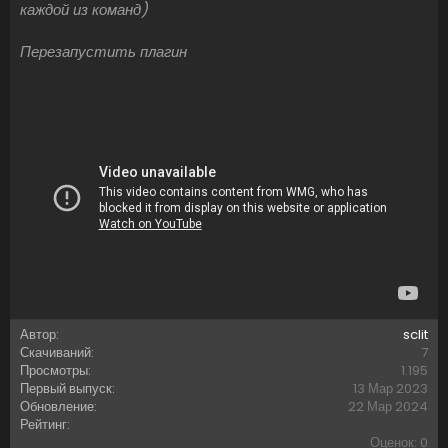
каждой из команд)
Перезапустить плагин
Автор
sclit
Скачиваний
7
Просмотры
1.195
Первый выпуск
13 Мар 2023
Обновление
22 Мар 2024
0
Рейтинг
,
Оценок: 0