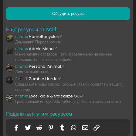
0
0
з
Обсудить ресурс
в
ё
з
Ещё ресурсы от sclit
д
платно
HomeRecycler✅
Домашний Переработчик
платно
Admin Menu✅
Меню администратора - это игровое меню на основе
пользовательского интерфейса
платно
Personal Animal✅
Личные животные
EVENT
Zombie Horde✅
Создавайте орды зомби, которые стаями бродят по вашему
серверу.
платно
Loot Table & Stacksize GUI✅
Графический интерфейс таблицы добычи и размера стека
Поделиться этим ресурсом
Facebook
Twitter
Reddit
Pinterest
Tumblr
WhatsApp
Электронная почта
Ссылка