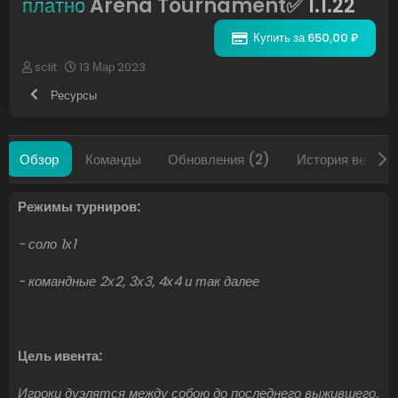
платно
Arena Tournament✅
1.1.22
Купить за 650,00 ₽
А
Д
sclit
13 Мар 2023
в
а
Ресурсы
т
т
о
а
р
с
о
Обзор
Команды
Обновления (2)
История версий
з
д
а
Режимы турниров:
н
и
я
- соло 1х1
- командные 2х2, 3х3, 4х4 и так далее
Цель ивента:
Игроки дуэлятся между собою до последнего выжившего.