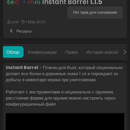
бесплатно
Instant Barrel
1.1.5
Нет прав для скачивания
А
Д
sclit
1 Мар 2023
в
а
Ресурсы
т
т
о
а
р
с
о
Обзор
Конфигурации
Права
История версий
О
з
д
а
Instant Barrel
- Плагин для Rust, который опционально
н
делает все бочки и дорожные знаки 1 хп и порождает их
и
я
добычу в инвентаре игрока при уничтожении.
Работает с инструментами и опционально с оружием,
расстояние фарма для оружия можно настроить через
конфигурационный файл.