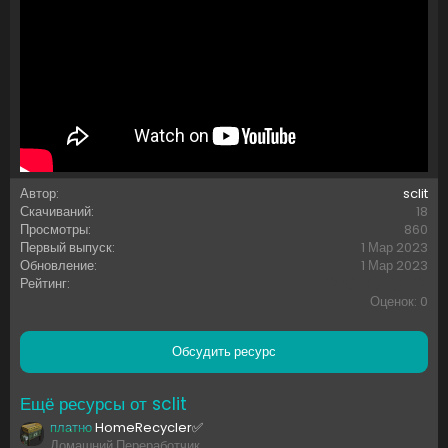
Автор
sclit
Скачиваний
18
Просмотры
860
Первый выпуск
1 Мар 2023
Обновление
1 Мар 2023
0
Рейтинг
,
Оценок: 0
0
0
з
Обсудить ресурс
в
ё
з
Ещё ресурсы от sclit
д
платно
HomeRecycler✅
Домашний Переработчик