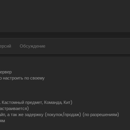
ерсий
Обсуждение
сервер
о настроить по своему
, Кастомный предмет, Команда, Кит)
Настраивается)
йп, а так же задержку (покупок/продаж) (по разрешениям)
иям