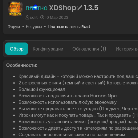
платно
XDShop✅
1.3.5
А
Д
sclit
10 Мар 2023
в
а
Форум
Ресурсы
Платные плагины Rust
т
т
о
а
р
с
о
Обзор
Конфигурации
Обновления (1)
История в
з
д
а
Особенности:
н
и
Красивый дизайн - который можно настроить под ваш 
я
2 встроенных стиля (темный и светлый) Которые можн
Большой функционал
Возможность подключить плагин Human Npc
Возможность использовать любую экономику
Вы можете продавать все что угодно (Предмет, Чертёж
Игроки могут как и покупать товары, Так и продавать (
Возможность установить лимит (покупок/продаж) на ва
Возможность давать доступ к категориям по разрешен
Создавать персональные скидки по разрешениям