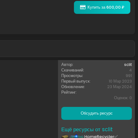
Купить за 600,00 ₽
Автор
sclit
Скачиваний
4
Просмотры
991
Первый выпуск
10 Мар 2023
Обновление
23 Мар 2024
0
Рейтинг
,
Оценок: 0
0
0
з
Обсудить ресурс
в
ё
з
Ещё ресурсы от sclit
д
платно
HomeRecycler✅