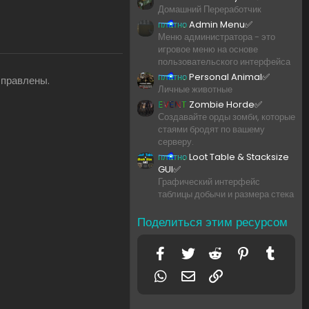
Домашний Переработчик
платно
Admin Menu✅
Меню администратора - это
игровое меню на основе
пользовательского интерфейса
платно
Personal Animal✅
справлены.
Личные животные
EVENT
Zombie Horde✅
Создавайте орды зомби, которые
стаями бродят по вашему
серверу.
платно
Loot Table & Stacksize
GUI✅
Графический интерфейс
таблицы добычи и размера стека
Поделиться этим ресурсом
Facebook
Twitter
Reddit
Pinterest
Tumbl
WhatsApp
Электронная почта
Ссылка