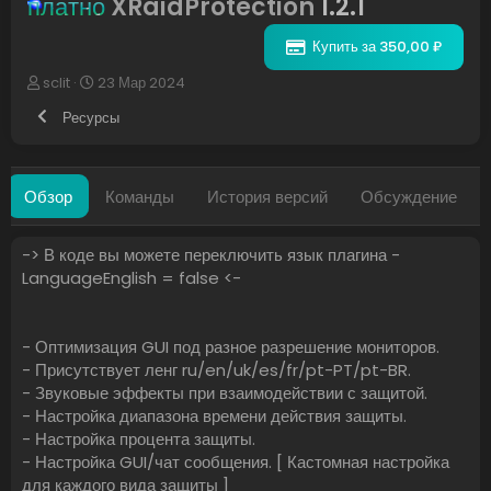
платно
XRaidProtection
1.2.1
Купить за 350,00 ₽
А
Д
sclit
23 Мар 2024
в
а
Ресурсы
т
т
о
а
р
с
о
Обзор
Команды
История версий
Обсуждение
з
д
а
-> В коде вы можете переключить язык плагина -
н
LanguageEnglish = false <-
и
я
- Оптимизация GUI под разное разрешение мониторов.
- Присутствует ленг ru/en/uk/es/fr/pt-PT/pt-BR.
- Звуковые эффекты при взаимодействии с защитой.
- Настройка диапазона времени действия защиты.
- Настройка процента защиты.
- Настройка GUI/чат сообщения. [ Кастомная настройка
для каждого вида защиты ]