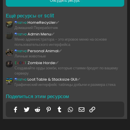
Обсудить ресурс
в
ё
з
Ещё ресурсы от sclit
д
платно
HomeRecycler✅
Домашний Переработчик
платно
Admin Menu✅
Меню администратора - это игровое меню на основе
пользовательского интерфейса
платно
Personal Animal✅
Личные животные
EVENT
Zombie Horde✅
Создавайте орды зомби, которые стаями бродят по вашему
серверу.
платно
Loot Table & Stacksize GUI✅
Графический интерфейс таблицы добычи и размера стека
Поделиться этим ресурсом
Facebook
Twitter
Reddit
Pinterest
Tumblr
WhatsApp
Электронная почта
Ссылка