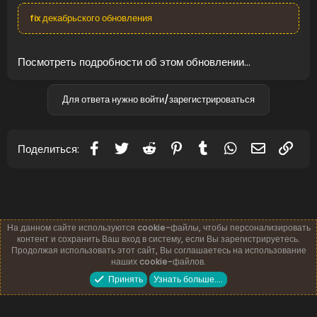
fix декабрьского обновления
Посмотреть подробности об этом обновлении...
Для ответа нужно войти/зарегистрироваться
Facebook
Twitter
Reddit
Pinterest
Tumblr
WhatsApp
Электронн
Ссы
Поделиться:
На данном сайте используются cookie-файлы, чтобы персонализировать
контент и сохранить Ваш вход в систему, если Вы зарегистрируетесь.
Продолжая использовать этот сайт, Вы соглашаетесь на использование
наших cookie-файлов.
Русский (RU)
Обратная связь
Условия и правила
Принять
Узнать больше.…
Политика конфиденциальности
Помощь
Главная
R
S
S