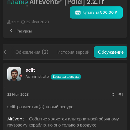
платно
AirEvent✅ [Paid]
2.2.1 f
Купить за 500,00 ₽
А
Д
sclit
22 Июн 2023
в
а
Ресурсы
т
т
о
а
р
н
т
а
нды
Обновления (2)
История версий
Обсуждение
е
ч
м
а
ы
л
а
sclit
Administrator
Команда форума
22 Июн 2023
#1
sclit разместил(а) новый ресурс:
AirEvent
- Событие является альтернативой обычному
грузовому кораблю, но оно только в воздухе