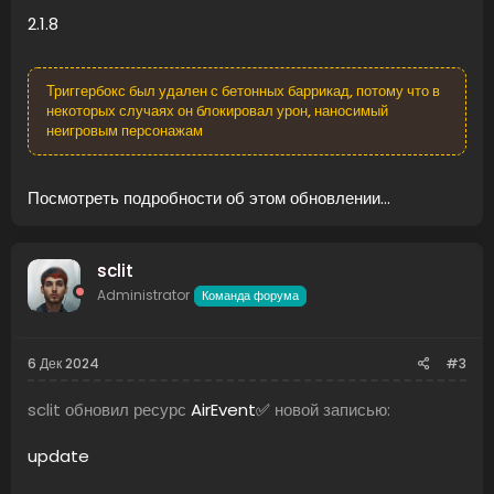
ящики/НПЦ
2.1.8
Есть 2...
Триггербокс был удален с бетонных баррикад, потому что в
некоторых случаях он блокировал урон, наносимый
неигровым персонажам
Посмотреть подробности об этом обновлении...
sclit
Administrator
Команда форума
6 Дек 2024
#3
sclit обновил ресурс
AirEvent✅
новой записью:
update