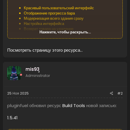
Красивый пользовательский интерфейс
Отображение прогресса бара
Модернизация всего здания сразу
Настройка интерфейса
Возврат товара на удаление
Нажмите, чтобы раскрыть...
Возврат предметов с состоянием как в игре
Установка состояния предмета в процентах
Заблокированные элементы списка для удаления
Посмотреть страницу этого ресурса...
Возможность использовать иконки как из игры, так и
свои
Работа с Кланами/Друзьями/NoEscape
mis93
Administrator
[IMG...
25 Ноя 2025
#2
pluginfuel обновил ресурс
Build Tools
новой записью:
1.5.41