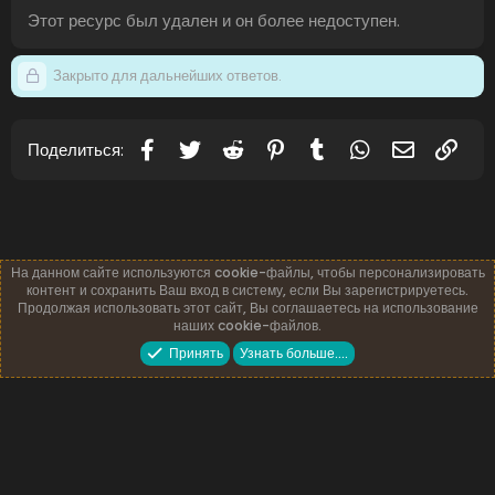
Этот ресурс был удален и он более недоступен.
Закрыто для дальнейших ответов.
Facebook
Twitter
Reddit
Pinterest
Tumblr
WhatsApp
Электронн
Ссы
Поделиться:
На данном сайте используются cookie-файлы, чтобы персонализировать
контент и сохранить Ваш вход в систему, если Вы зарегистрируетесь.
Продолжая использовать этот сайт, Вы соглашаетесь на использование
наших cookie-файлов.
Русский (RU)
Обратная связь
Условия и правила
Принять
Узнать больше.…
Политика конфиденциальности
Помощь
Главная
R
S
S