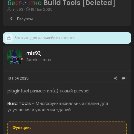
бесплатно
Build Tools [Deleted]
А
Д
mis93
19 Ноя 2025
в
а
Ресурсы
т
т
о
а
р
н
т
а
Закрыто для дальнейших ответов.
е
ч
м
а
ы
л
mis93
а
Administrator
19 Ноя 2025
#1
pluginfuel разместил(а) новый ресурс:
Build Tools
- Многофункциональный плагин для
улучшения и удаления зданий
Функции: