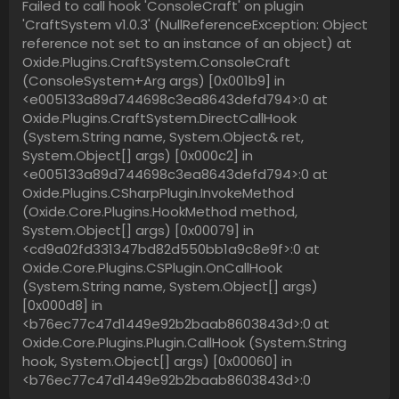
Failed to call hook 'ConsoleCraft' on plugin
'CraftSystem v1.0.3' (NullReferenceException: Object
reference not set to an instance of an object) at
Oxide.Plugins.CraftSystem.ConsoleCraft
(ConsoleSystem+Arg args) [0x001b9] in
<e005133a89d744698c3ea8643defd794>:0 at
Oxide.Plugins.CraftSystem.DirectCallHook
(System.String name, System.Object& ret,
System.Object[] args) [0x000c2] in
<e005133a89d744698c3ea8643defd794>:0 at
Oxide.Plugins.CSharpPlugin.InvokeMethod
(Oxide.Core.Plugins.HookMethod method,
System.Object[] args) [0x00079] in
<cd9a02fd331347bd82d550bb1a9c8e9f>:0 at
Oxide.Core.Plugins.CSPlugin.OnCallHook
(System.String name, System.Object[] args)
[0x000d8] in
<b76ec77c47d1449e92b2baab8603843d>:0 at
Oxide.Core.Plugins.Plugin.CallHook (System.String
hook, System.Object[] args) [0x00060] in
<b76ec77c47d1449e92b2baab8603843d>:0