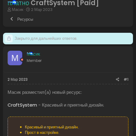
платно
CraftSystem [Paid]
А
Д
Масик
2 Мар 2023
в
а
Ресурсы
т
т
о
а
р
н
т
а
Закрыто для дальнейших ответов.
е
ч
м
а
ы
л
Масик
М
а
Member
2 Мар 2023
#1
Масик разместил(а) новый ресурс:
CraftSystem
- Красивый и приятный дизайн.
Красивый и приятный дизайн.
Прост в настройке.