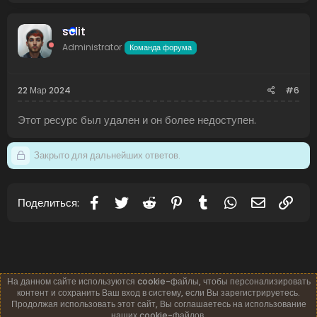
sclit
Administrator
Команда форума
22 Мар 2024
#6
Этот ресурс был удален и он более недоступен.
Закрыто для дальнейших ответов.
Facebook
Twitter
Reddit
Pinterest
Tumblr
WhatsApp
Электронн
Ссы
Поделиться:
На данном сайте используются cookie-файлы, чтобы персонализировать
контент и сохранить Ваш вход в систему, если Вы зарегистрируетесь.
Продолжая использовать этот сайт, Вы соглашаетесь на использование
наших cookie-файлов.