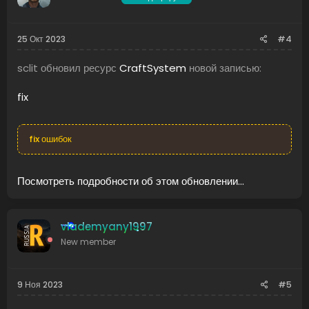
25 Окт 2023
#4
sclit обновил ресурс
CraftSystem
новой записью:
fix
fix ошибок
Посмотреть подробности об этом обновлении...
vlademyany1997
New member
9 Ноя 2023
#5