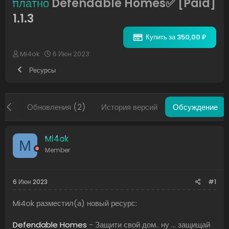
платно
Defendable Homes✅ [Paid]
1.1.3
Купить за 350,00 ₽
А
Д
Mi4ok
6 Июн 2023
в
а
Ресурсы
т
т
о
а
р
н
т
а
нды
Обновления (2)
История версий
Обсуждение
е
ч
м
а
ы
л
а
Mi4ok
M
Member
6 Июн 2023
#1
Mi4ok разместил(а) новый ресурс:
Defendable Homes
- Защити свой дом.. ну ... защищай