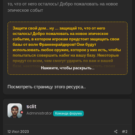
то, что от него осталось! Добро пожаловать на новое
эпическое событ
Защити свой дом.. ну ... защищай то, что от него
осталось! Добро пожаловать на новое эпическое
событие, в котором игрокам предстоит защищать свои
базы от волн Франкенрайдеров! Они будут
использовать любое оружие, которое у них есть, чтобы
попытаться совершить набег на вашу базу. Некоторые
придут со всем, чем смогут ударить по вам и вашей
базе, некоторые просто попытаются защитить своих
Нажмите, чтобы раскрыть...
сородичей, некоторые тоже нашли тяжелое
вооружение! Я думаю, у этого есть ракетница ?!
Посмотреть страницу этого ресурса...
...
sclit
Administrator
Команда форума
12 Июл 2023
#2