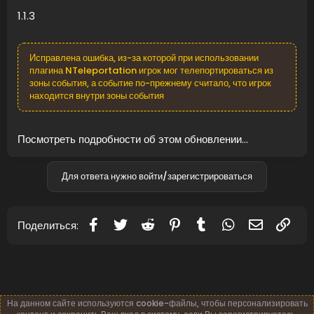
1.1.3
Исправлена ошибка, из-за которой при использовании
плагина NTeleportation игрок мог телепортироваться из
зоны события, а событие по-прежнему считало, что игрок
находится внутри зоны события
Посмотреть подробности об этом обновлении...
Для ответа нужно войти/зарегистрироваться
Facebook
Twitter
Reddit
Pinterest
Tumblr
WhatsApp
Электронн
Ссы
Поделиться:
На данном сайте используются cookie-файлы, чтобы персонализировать