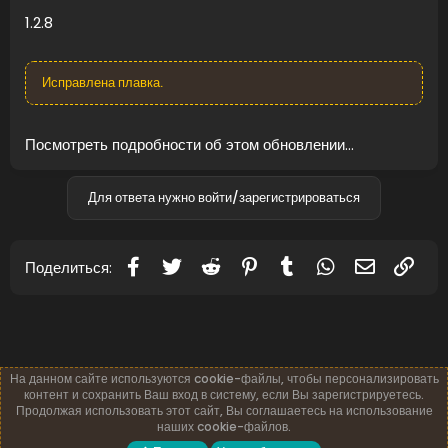
1.2.8
Исправлена плавка.
Посмотреть подробности об этом обновлении...
Для ответа нужно войти/зарегистрироваться
Facebook
Twitter
Reddit
Pinterest
Tumblr
WhatsApp
Электронн
Ссы
Поделиться:
На данном сайте используются cookie-файлы, чтобы персонализировать
контент и сохранить Ваш вход в систему, если Вы зарегистрируетесь.
Продолжая использовать этот сайт, Вы соглашаетесь на использование
наших cookie-файлов.
Русский (RU)
Обратная связь
Условия и правила