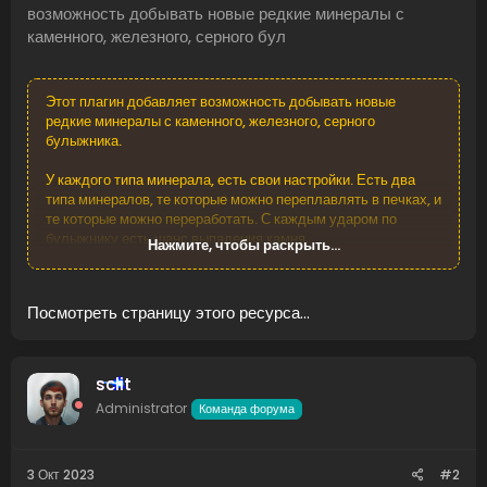
возможность добывать новые редкие минералы с
каменного, железного, серного бул
Этот плагин добавляет возможность добывать новые
редкие минералы с каменного, железного, серного
булыжника.
У каждого типа минерала, есть свои настройки. Есть два
типа минералов, те которые можно переплавлять в печках, и
те которые можно переработать. С каждым ударом по
булыжнику есть шанс выпадения камня.
Нажмите, чтобы раскрыть...
Вы можете добавлять драгоценные камни в таблицы
добычи, используя их короткое имя и идентификатор скина,
Посмотреть страницу этого ресурса...
а также возможность настраивать добычу из каждого
драгоценного камня/руды...
sclit
Administrator
Команда форума
3 Окт 2023
#2