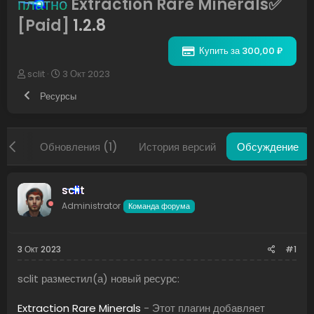
платно
Extraction Rare Minerals✅
[Paid]
1.2.8
Купить за 300,00 ₽
А
Д
sclit
3 Окт 2023
в
а
Ресурсы
т
т
о
а
р
н
т
а
рава
Обновления (1)
История версий
Обсуждение
е
ч
м
а
ы
л
а
sclit
Administrator
Команда форума
3 Окт 2023
#1
sclit разместил(а) новый ресурс:
Extraction Rare Minerals
- Этот плагин добавляет