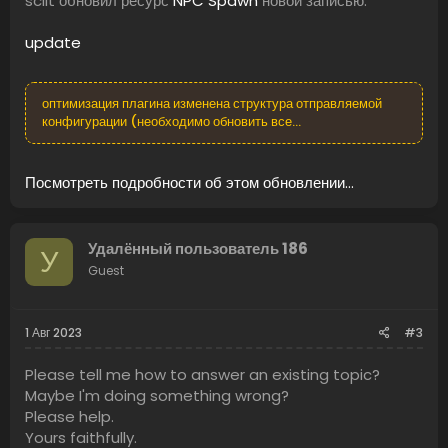
sclit обновил ресурс
NPC Spawn
новой записью:
update
оптимизация плагина изменена структура отправляемой
конфигурации (необходимо обновить все...
Посмотреть подробности об этом обновлении...
Удалённый пользователь 186
У
Guest
1 Авг 2023
#3
Please tell me how to answer an existing topic?
Maybe I'm doing something wrong?
Please help.
Yours faithfully.