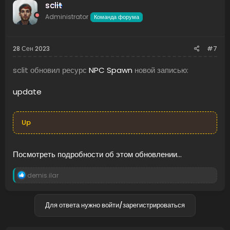
sclit
Administrator
Команда форума
28 Сен 2023
#7
sclit обновил ресурс
NPC Spawn
новой записью:
update
Up
Посмотреть подробности об этом обновлении...
Р
demis.ilar
е
а
к
Для ответа нужно войти/зарегистрироваться
ц
и
и