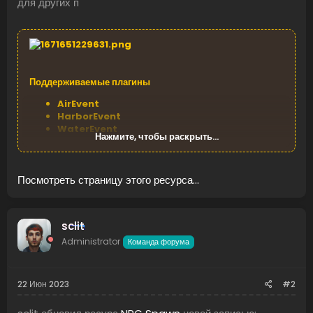
для других п
Поддерживаемые плагины
AirEvent
HarborEvent
WaterEvent
Нажмите, чтобы раскрыть...
Satellite Dish Event
Power Plant Event
Junkyard Event
Посмотреть страницу этого ресурса...
BossMonster
BetterNpc
Defendable Bases
Defendable Homes
sclit
Water Patrol
Administrator
Convoy
...
Команда форума
22 Июн 2023
#2