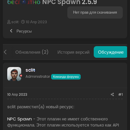
бесплатно
NPC Spawn
2.5.9
Нет прав для скачивания
А
Д
sclit
10 Апр 2023
в
а
Ресурсы
т
т
о
а
р
н
т
а
зор
Обновления (2)
История версий
Обсуждение
е
ч
м
а
ы
л
а
sclit
Administrator
Команда форума
10 Апр 2023
#1
sclit разместил(а) новый ресурс:
NPC Spawn
- Этот плагин не имеет собственного
функционала. Этот плагин используется только как API