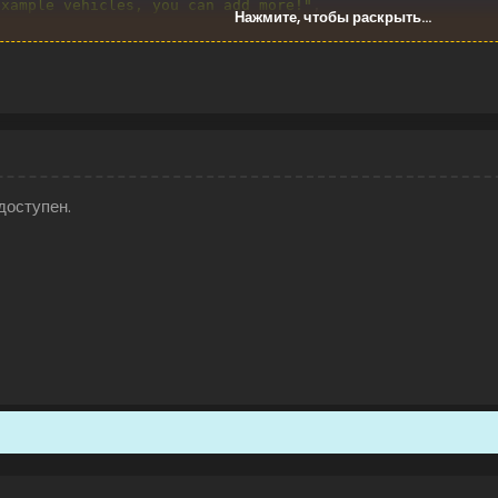
example vehicles, you can add more!"
,
Нажмите, чтобы раскрыть...
ge_entities"
,
t"
,
icles/boats/rhib/rhib.prefab"
,
доступен.
icles/boats/rowboat/rowboat.prefab"
,