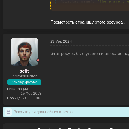
"Display name"
:
"There are 3 
"Prefab"
:
"http://bit.ly/oran
"Skin ID"
:
0
}
,
Посмотреть страницу этого ресурса...
{
"Shortname"
:
"rhib"
,
"Display name"
:
"Military Boa
"Prefab"
:
"assets/content/veh
23 Мар 2024
"Skin ID"
:
1942896432
}
,
Этот ресурс был удален и он более не
{
"Shortname"
:
"rowboat"
,
"Display name"
:
"Boat"
,
"Prefab"
:
"assets/content/veh
sclit
"Skin ID"
:
1942897238
Administrator
}
,
Команда форума
{
Регистрация
"Shortname"
:
"minicopter"
...
25 Фев 2023
Сообщения
361
Закрыто для дальнейших ответов.