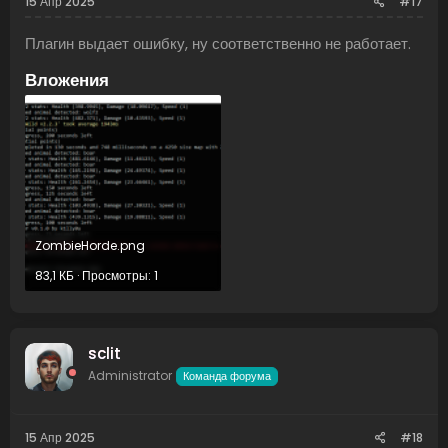
15 Апр 2025
#17
Плагин выдает ошибку, ну соответственно не работает.
Вложения
ZombieHorde.png
83,1 КБ · Просмотры: 1
sclit
Administrator
Команда форума
15 Апр 2025
#18