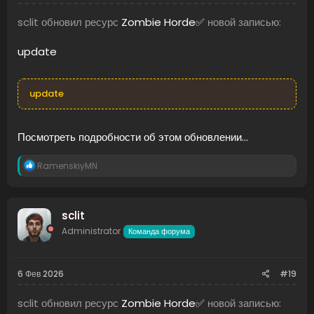
sclit обновил ресурс
Zombie Horde✅
новой записью:
update
update
Посмотреть подробности об этом обновлении...
Р
RamenskiyMN
е
а
к
ц
sclit
и
Administrator
и
Команда форума
:
6 Фев 2026
#19
sclit обновил ресурс
Zombie Horde✅
новой записью: