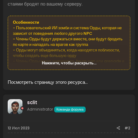
стаями бродят по вашему серверу.
Особенности
- Пользовательский ИИ зомби и система Орды, которая не
зависит от поведения любого другого NPC
- Члены Орды будут держаться вместе, они будут бродить
по карте и нападать на врагов как группа
- Орды могут объединяться, когда находятся поблизости,
чтобы создать еще большую орду
- Члены Орды могут экипировать bean can или grenade и
Нажмите, чтобы раскрыть...
будет бросать их на цели, до которых они не могут
добраться
- Порождает определенное количество орд при загрузке
Посмотреть страницу этого ресурса...
плагина и возрождает их по...
sclit
Administrator
Команда форума
12 Июл 2023
#2