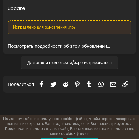
update
Исправлено для обновления игры.
Посмотреть подробности об этом обновлении...
Для ответа нужно войти/зарегистрироваться
Facebook
Twitter
Reddit
Pinterest
Tumblr
WhatsApp
Электронн
Ссы
Поделиться:
На данном сайте используются cookie-файлы, чтобы персонализировать
контент и сохранить Ваш вход в систему, если Вы зарегистрируетесь.
Продолжая использовать этот сайт, Вы соглашаетесь на использование
наших cookie-файлов.
Русский (RU)
Обратная связь
Условия и правила